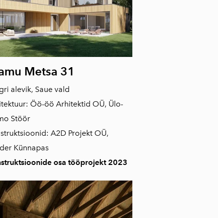
amu Metsa 31
gri alevik, Saue vald
itektuur: Öö-öö Arhitektid OÜ, Ülo-
mo Stöör
struktsioonid: A2D Projekt OÜ,
der Künnapas
struktsioonide osa tööprojekt 2023