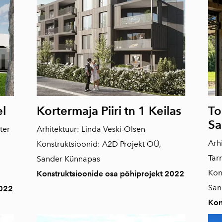
l
Kortermaja Piiri tn 1 Keilas
To
Sa
ter
Arhitektuur: Linda Veski-Olsen
Arh
Konstruktsioonid: A2D Projekt OÜ,
Tar
Sander Künnapas
Kon
Konstruktsioonide osa põhiprojekt 2022
San
2022
Kon