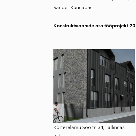
Sander Künnapas
Konstruktsioonide osa tööprojekt 2
Korterelamu Soo tn 34, Tallinnas