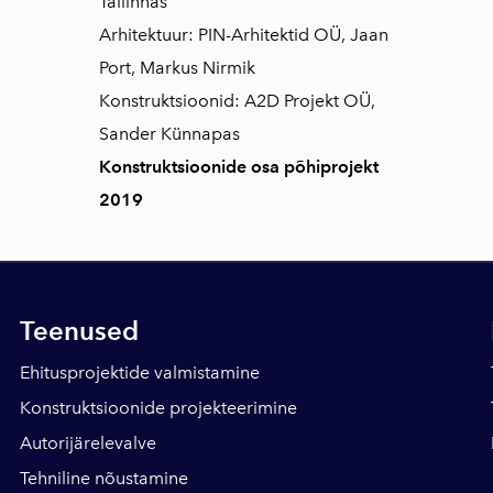
Tallinnas
Arhitektuur: PIN-Arhitektid OÜ, Jaan
Port, Markus Nirmik
Konstruktsioonid: A2D Projekt OÜ,
Sander Künnapas
Konstruktsioonide osa põhiprojekt
2019
Teenused
Ehitusprojektide valmistamine
Konstruktsioonide projekteerimine
Autorijärelevalve
Tehniline nõustamine