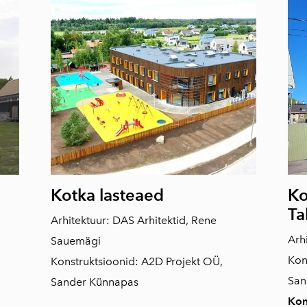
Kotka lasteaed
Ko
Ta
Arhitektuur: DAS Arhitektid, Rene
Arh
Sauemägi
Kon
Konstruktsioonid: A2D Projekt OÜ,
San
Sander Künnapas
Kon