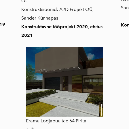
OÜ
San
Konstruktsioonid: A2D Projekt OÜ,
Sander Künnapas
019
Kon
Konstruktiivne tööprojekt 2020, ehitus
2021
Eramu Lodjapuu tee 64 Pirital