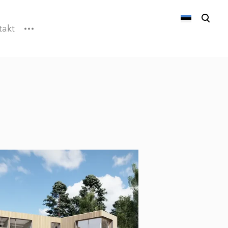
takt
lisati ostukorvi.
Vaata ostukorvi