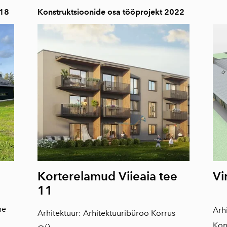
018
Konstruktsioonide osa tööprojekt 2022
Korterelamud Viieaia tee
Vi
11
me
Arhi
Arhitektuur: Arhitektuuribüroo Korrus
Kon