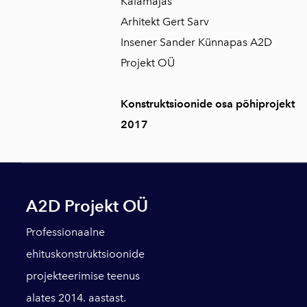
Kalamajas
Arhitekt Gert Sarv
Insener Sander Künnapas A2D
Projekt OÜ
Konstruktsioonide osa põhiprojekt
2017
A2D Projekt OÜ
Professionaalne
ehituskonstruktsioonide
projekteerimise teenus
alates 2014. aastast.