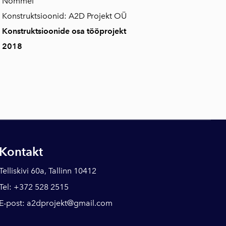
Nõmmel
Konstruktsioonid: A2D Projekt OÜ
Konstruktsioonide osa tööprojekt
2018
Kontakt
Telliskivi 60a, Tallinn 10412
Tel: +372 528 2515
E-post:
a2dprojekt@gmail.com