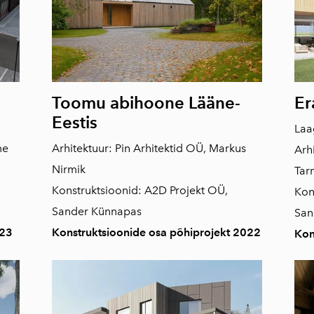
Toomu abihoone Lääne-
Er
Eestis
Laa
me
Arhitektuur: Pin Arhitektid OÜ, Markus
Arh
Nirmik
Tar
Konstruktsioonid: A2D Projekt OÜ,
Kon
Sander Künnapas
San
023
Konstruktsioonide osa põhiprojekt 2022
Kon