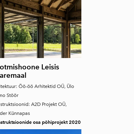
otmishoone Leisis
aremaal
itektuur: Öö-öö Arhitektid OÜ, Ülo
mo Stöör
struktsioonid: A2D Projekt OÜ,
der Künnapas
struktsioonide osa põhiprojekt 2020