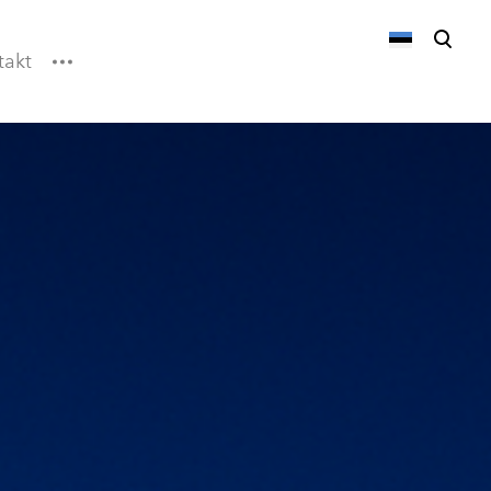
takt
lisati ostukorvi.
Vaata ostukorvi