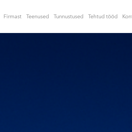
Firmast
Teenused
Tunnustused
Tehtud tööd
Kon